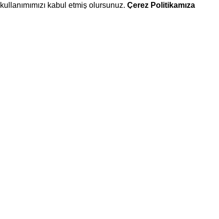
kullanımımızı kabul etmiş olursunuz.
Çerez Politikamıza
buradan ulaşabilirsiniz.
Daha fazla bilgi
Kabul ediyorum
Kategori seç