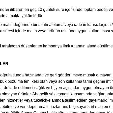
dan itibaren en geç 10 günlük süre içerisinde toplam bedeli ve A
iade almakla yükümlüdür.
 malın değerinde bir azalma olursa veya iade imkânsızlaşırsa A
 süresi içinde malın veya ürünün usulüne uygun kullanılması 
 tarafından düzenlenen kampanya limit tutarının altına düşül
LER:
 doğrultusunda hazırlanan ve geri gönderilmeye müsait olmayan, iç
abuk bozulma tehlikesi olan veya son kullanma tarihi geçme ihtim
kdirde iade edilmesi sağlık ve hijyen açısından uygun olmayan ür
n olmayan ürünler, Abonelik sözleşmesi kapsamında sağlananlar d
ilen hizmetler veya tüketiciye anında teslim edilen gayrimaddi mal
ydedebilme ve veri depolama cihazlarının, bilgisayar sarf malzemel
n değildir. Ayrıca Cayma hakkı süresi sona ermeden önce, tüket