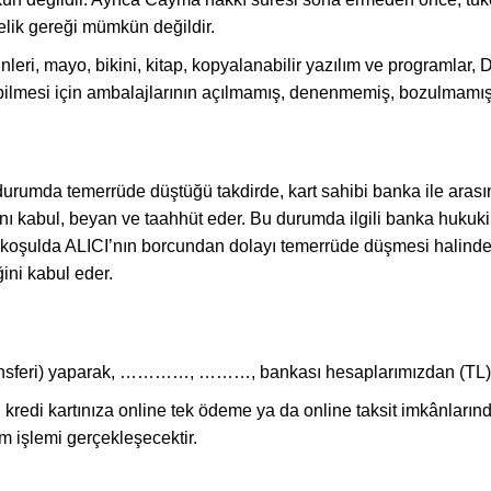
elik gereği mümkün değildir.
nleri, mayo, bikini, kitap, kopyalanabilir yazılım ve programlar,
ilebilmesi için ambalajlarının açılmamış, denenmemiş, bozulmamış
ı durumda temerrüde düştüğü takdirde, kart sahibi banka ile aras
 kabul, beyan ve taahhüt eder. Bu durumda ilgili banka hukuki 
er koşulda ALICI’nın borcundan dolayı temerrüde düşmesi halinde
ini kabul eder.
nsferi) yaparak, …………, ………, bankası hesaplarımızdan (TL) he
lü kredi kartınıza online tek ödeme ya da online taksit imkânları
im işlemi gerçekleşecektir.