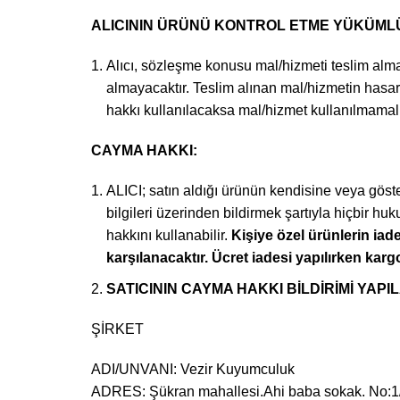
ALICININ ÜRÜNÜ KONTROL ETME YÜKÜML
Alıcı, sözleşme konusu mal/hizmeti teslim almad
almayacaktır. Teslim alınan mal/hizmetin hasa
hakkı kullanılacaksa mal/hizmet kullanılmamalıdı
CAYMA HAKKI:
ALICI; satın aldığı ürünün kendisine veya göster
bilgileri üzerinden bildirmek şartıyla hiçbir
hakkını kullanabilir.
Kişiye özel ürünlerin iade
karşılanacaktır. Ücret iadesi yapılırken kargo
SATICININ CAYMA HAKKI BİLDİRİMİ YAPIL
ŞİRKET
ADI/UNVANI: Vezir Kuyumculuk
ADRES: Şükran mahallesi.Ahi baba sokak. No:1