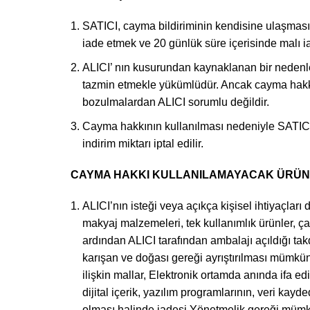
SATICI, cayma bildiriminin kendisine ulaşmasın
iade etmek ve 20 günlük süre içerisinde malı 
ALICI’ nın kusurundan kaynaklanan bir nedenle
tazmin etmekle yükümlüdür. Ancak cayma hakkı
bozulmalardan ALICI sorumlu değildir.
Cayma hakkının kullanılması nedeniyle SATICI
indirim miktarı iptal edilir.
CAYMA HAKKI KULLANILAMAYACAK ÜRÜN
ALICI’nın isteği veya açıkça kişisel ihtiyaçları
makyaj malzemeleri, tek kullanımlık ürünler, ç
ardından ALICI tarafından ambalajı açıldığı ta
karışan ve doğası gereği ayrıştırılması mümkü
ilişkin mallar, Elektronik ortamda anında ifa ed
dijital içerik, yazılım programlarının, veri ka
olması halinde iadesi Yönetmelik gereği mümkü