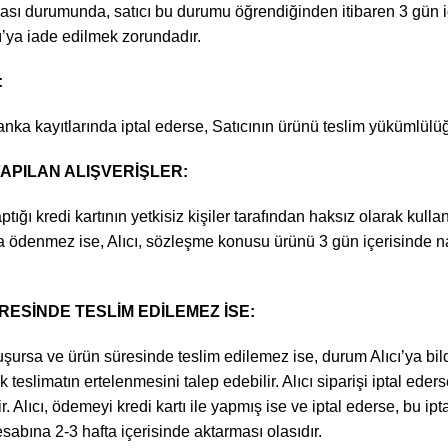
ası durumunda, satıcı bu durumu öğrendiğinden itibaren 3 gün iç
ı’ya iade edilmek zorundadır.
:
anka kayıtlarında iptal ederse, Satıcının ürünü teslim yükümlülü
YAPILAN ALIŞVERİŞLER:
ğı kredi kartının yetkisiz kişiler tarafından haksız olarak kullanıl
a ödenmez ise, Alıcı, sözleşme konusu ürünü 3 gün içerisinde na
SİNDE TESLİM EDİLEMEZ İSE:
sa ve ürün süresinde teslim edilemez ise, durum Alıcı’ya bildirili
teslimatın ertelenmesini talep edebilir. Alıcı siparişi iptal eder
 Alıcı, ödemeyi kredi kartı ile yapmış ise ve iptal ederse, bu ipt
sabına 2-3 hafta içerisinde aktarması olasıdır.