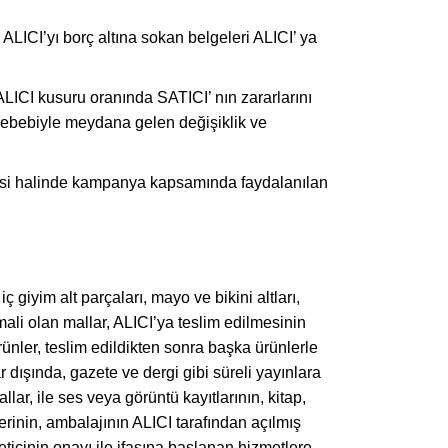
LICI’yı borç altına sokan belgeleri ALICI’ ya
LICI kusuru oranında SATICI’ nın zararlarını
sebebiyle meydana gelen değişiklik ve
mesi halinde kampanya kapsamında faydalanılan
 giyim alt parçaları, mayo ve bikini altları,
ali olan mallar, ALICI’ya teslim edilmesinin
ünler, teslim edildikten sonra başka ürünlerle
ışında, gazete ve dergi gibi süreli yayınlara
lar, ile ses veya görüntü kayıtlarının, kitap,
erinin, ambalajının ALICI tarafından açılmış
icinin onayı ile ifasına başlanan hizmetlere