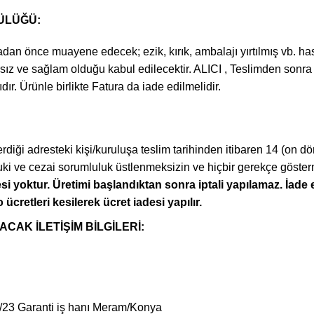
ÜLÜĞÜ:
an önce muayene edecek; ezik, kırık, ambalajı yırtılmış vb. hasa
rsız ve sağlam olduğu kabul edilecektir. ALICI , Teslimden son
r. Ürünle birlikte Fatura da iade edilmelidir.
diği adresteki kişi/kuruluşa teslim tarihinden itibaren 14 (on dö
 hukuki ve cezai sorumluluk üstlenmeksizin ve hiçbir gerekçe gö
si yoktur. Üretimi başlandıktan sonra iptali yapılamaz. İade e
 ücretleri kesilerek ücret iadesi yapılır.
ACAK İLETİŞİM BİLGİLERİ:
/23 Garanti iş hanı Meram/Konya