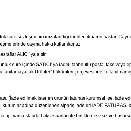
günlük süre sözleşmenin imzalandığı tarihten itibaren başlar. Ca
zleşmelerinde cayma hakkı kullanılamaz.
aflar ALICI’ ya aittir.
nlük süre içinde SATICI’ ya iadeli taahhütlü posta, faks veya ep
anılamayacak Ürünler” hükümleri çerçevesinde kullanılmamış o
urası, (İade edilmek istenen ürünün faturası kurumsal ise, iade
rası kurumlar adına düzenlenen sipariş iadeleri İADE FATURASI 
lajı, varsa standart aksesuarları ile birlikte eksiksiz ve hasars