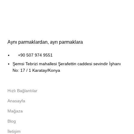
Aynı parmaklardan, ayrı parmaklara
+90 507 974 9551
Şemsi Tebrizi mahallesi Şerafettin caddesi sevindir İşhanı
No: 17 / 1 Karatay/Konya
Hızlı Bağlantılar
Anasayfa
Mağaza
Blog
İletişim