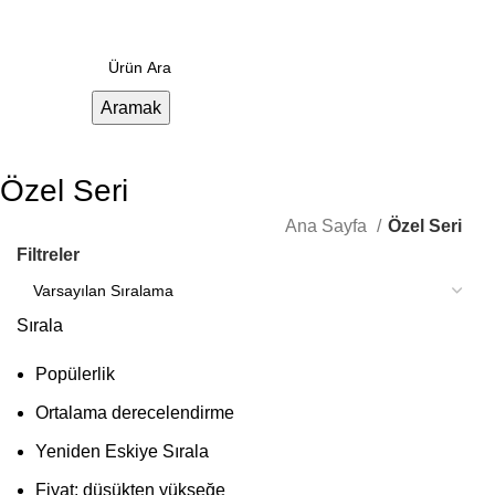
Menü
0.00
₺
Aramak
Özel Seri
Ana Sayfa
Özel Seri
Filtreler
Sırala
Popülerlik
Ortalama derecelendirme
Yeniden Eskiye Sırala
Fiyat: düşükten yükseğe