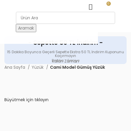
0
MENÜ
0.00
₺
Aramak
- Sepette 50 TL İndirim -
15 Dakika Boyunca Geçerli Sepette Ekstra 50 TL İndirim Kuponunu
Kaçırmayın
Dakika
Saniye
Kalan Zaman
Ana Sayfa
Yüzük
Cami Model Gümüş Yüzük
Kategori seç
Büyütmek için tıklayın