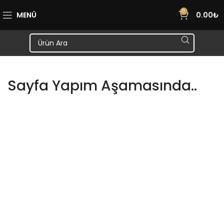
0
MENÜ
0.00
₺
Sayfa Yapım Aşamasında..