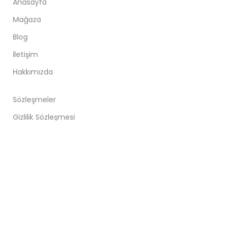
Anasayfa
Mağaza
Blog
İletişim
Hakkımızda
Sözleşmeler
Gizlilik Sözleşmesi
Satış Sözleşmesi
Şartlar ve Koşullar
Çerez Politikası