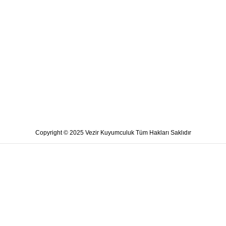
Copyright © 2025 Vezir Kuyumculuk Tüm Hakları Saklıdır
Web sitemizdeki deneyiminizi iyileştirmek için tanımlama
bilgileri kullanıyoruz. Bu web sitesine göz atarak, çerez