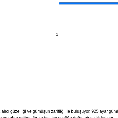
 alıcı güzelliği ve gümüşün zarifliği ile buluşuyor. 925 ayar gü
yer alan orijinal firuze taşı ise yüzüğe doğal bir şıklık katıyor.