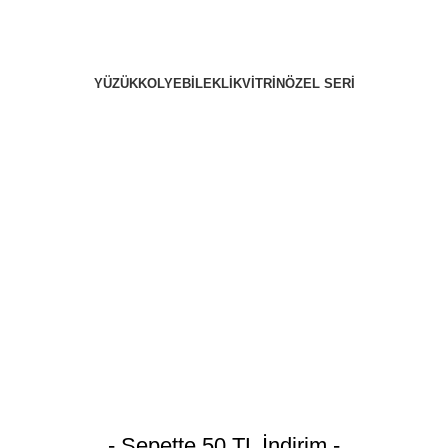
YÜZÜK
KOLYE
BILEKLIK
VITRIN
ÖZEL SERI
- Sepette 50 TL İndirim -