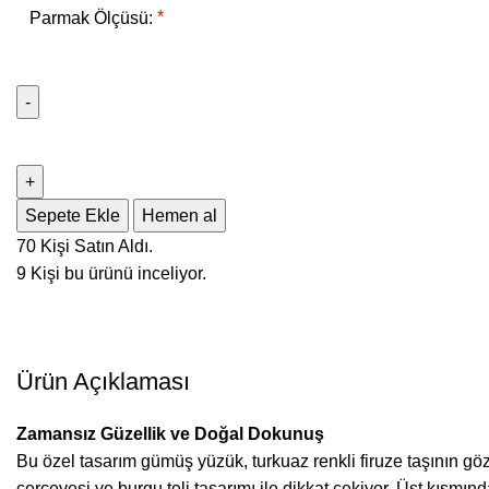
*
Parmak Ölçüsü:
Sepete Ekle
Hemen al
70
Kişi Satın Aldı.
9
Kişi bu ürünü inceliyor.
Ürün Açıklaması
Zamansız Güzellik ve Doğal Dokunuş
Bu özel tasarım gümüş yüzük, turkuaz renkli firuze taşının göz
çerçevesi ve burgu teli tasarımı ile dikkat çekiyor. Üst kısmında 