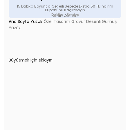
15 Dakika Boyunca Geçerli Sepette Ekstra 50 TL İndirim
Kuponunu Kaçırmayın
Dakika
Saniye
Kalan Zaman
Ana Sayfa
Yüzük
Özel Tasarım Gravür Desenli Gümüş
Yüzük
Büyütmek için tıklayın