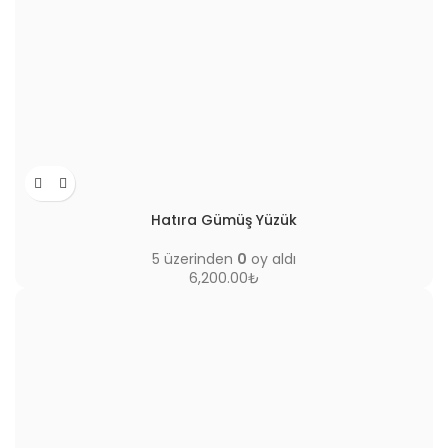
Hatıra Gümüş Yüzük
5 üzerinden
0
oy aldı
6,200.00
₺