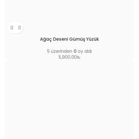
Ağaç Deseni Gümüş Yüzük
5 üzerinden
0
oy aldı
5,900.00
₺