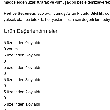
maddelerden uzak tutarak ve yumuşak bir bezle temizleyerek uz
Hediye Seçeneği:
925 ayar gümüş Aslan Figürlü Bileklik, se
yüksek olan bu bileklik, her yaştan insan için değerli bir hediy
Ürün Değerlendirmeleri
5 üzerinden
0
oy aldı
0 yorum
5 üzerinden
5
oy aldı
0
5 üzerinden
4
oy aldı
0
5 üzerinden
3
oy aldı
0
5 üzerinden
2
oy aldı
0
5 üzerinden
1
oy aldı