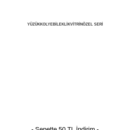
YÜZÜK
KOLYE
BILEKLIK
VITRIN
ÖZEL SERI
- Sepette 50 TL İndirim -