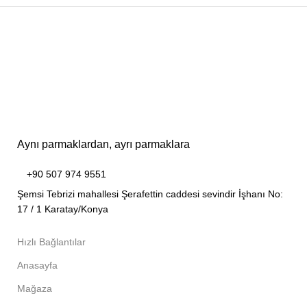
Aynı parmaklardan, ayrı parmaklara
+90 507 974 9551
Şemsi Tebrizi mahallesi Şerafettin caddesi sevindir İşhanı No:
17 / 1 Karatay/Konya
Hızlı Bağlantılar
Anasayfa
Mağaza