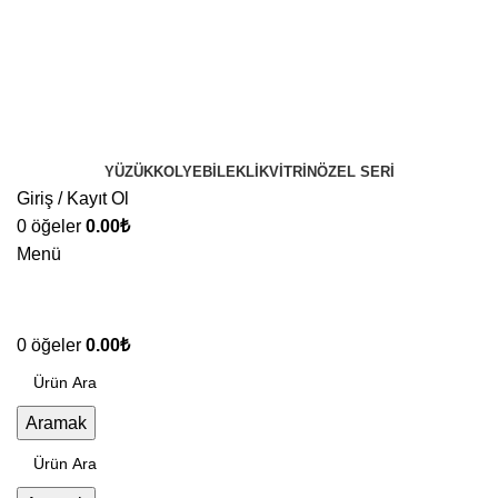
YÜZÜK
KOLYE
BILEKLIK
VITRIN
ÖZEL SERI
Giriş / Kayıt Ol
0
öğeler
0.00
₺
Menü
0
öğeler
0.00
₺
Aramak