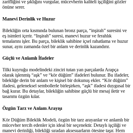
zarifliğini ve şıklığını vurgular, mücevherin kaliteli işçiliğini gözler
önüne serer.
Manevi Derinlik ve Huzur
Bilekliğin orta kısmında bulunan bronz parça, “inşirah” suresini ve
eş isimleri içerir. “Inşirah” suresi, manevi huzur ve ferahlık
temalarını işler. Bu parça, bileklik sahibine içsel rahatlama ve huzur
sunar, aynı zamanda özel bir anlam ve derinlik kazandırır.
Güçlü ve Anlamlı İfadeler
Tilki kuyruğu modelindeki zinciri tutan yan parçalarda Arapça
olarak işlenmiş “aşk” ve “kör düğüm” ifadeleri bulunur. Bu ifadeler,
bilekliğe derin bir anlam ve kişisel bir dokunuş ekler. “Kör düğüm”
ifadesi, geleneksel sembollerle birleşirken, “aşk” ifadesi duygusal bir
bağ kurar. Bu detaylar, bilekliğin sahibine güçlü bir mesaj iletir ve
tasarımı özgün kılar.
Özgün Tarz ve Anlam Arayışı
Kör Düğüm Bileklik Modeli, özgün bir tarz arayanlar ve anlamlı bir
mücevher tercih edenler için ideal bir seçenektir. Detaylı işçiliği ve
manevi derinliği, bilekliği sıradan aksesuarların ötesine taşır. Hem