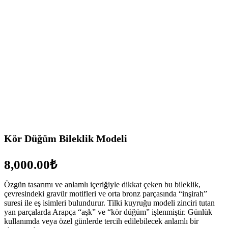
Kör Düğüm Bileklik Modeli
₺
Özgün tasarımı ve anlamlı içeriğiyle dikkat çeken bu bileklik,
çevresindeki gravür motifleri ve orta bronz parçasında “inşirah”
suresi ile eş isimleri bulundurur. Tilki kuyruğu modeli zinciri tutan
yan parçalarda Arapça “aşk” ve “kör düğüm” işlenmiştir. Günlük
kullanımda veya özel günlerde tercih edilebilecek anlamlı bir