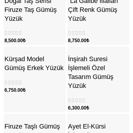
Doğal Taş Serisi
“La Galibe İllallah”
Firuze Taş Gümüş
Çift Renk Gümüş
Yüzük
Yüzük
₺
₺
Kürşad Model
İnşirah Suresi
Gümüş Erkek Yüzük
İşlemeli Özel
Tasarım Gümüş
Yüzük
₺
₺
Firuze Taşlı Gümüş
Ayet El-Kürsi