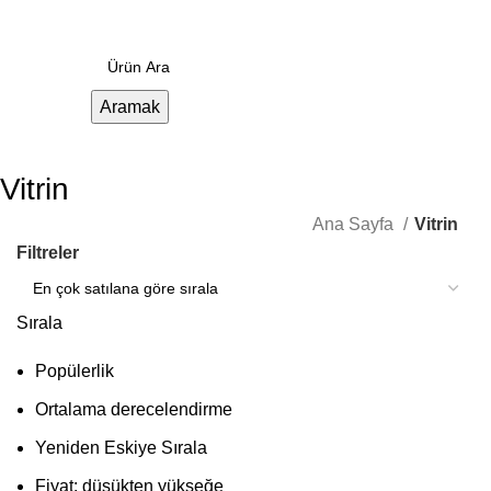
0
Menü
0.00
₺
Aramak
Vitrin
Ana Sayfa
Vitrin
Filtreler
Sırala
Popülerlik
Ortalama derecelendirme
Yeniden Eskiye Sırala
Fiyat: düşükten yükseğe