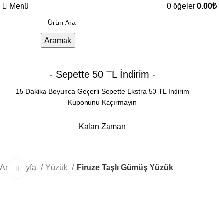
Menü
0
öğeler
0.00
₺
Aramak
- Sepette 50 TL İndirim -
15 Dakika Boyunca Geçerli Sepette Ekstra 50 TL İndirim
Kuponunu Kaçırmayın
Kalan Zaman
Dakika
Saniye
Ana Sayfa
Yüzük
Firuze Taşlı Gümüş Yüzük
Büyütmek için tıklayın