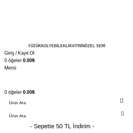
YÜZÜK
KOLYE
BILEKLIK
VITRIN
ÖZEL SERI
Giriş / Kayıt Ol
0
öğeler
0.00
₺
Menü
0
öğeler
0.00
₺
- Sepette 50 TL İndirim -