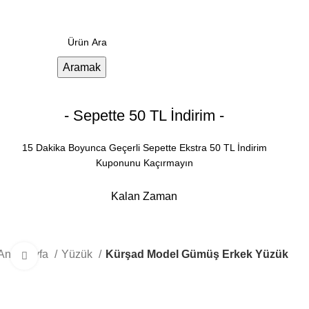
Menü
0.00
₺
Aramak
- Sepette 50 TL İndirim -
15 Dakika Boyunca Geçerli Sepette Ekstra 50 TL İndirim
Kuponunu Kaçırmayın
Kalan Zaman
Dakika
Saniye
Ana Sayfa
Yüzük
Kürşad Model Gümüş Erkek Yüzük
Büyütmek için tıklayın