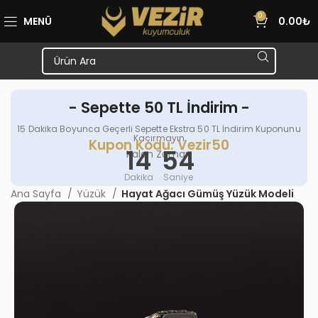
0
MENÜ
0.00
₺
- Sepette 50 TL İndirim -
15 Dakika Boyunca Geçerli Sepette Ekstra 50 TL İndirim Kuponunu
Kaçırmayın
Kupon Kodu: Vezir50
14
54
Kalan Zaman
Dakika
Saniye
Ana Sayfa
Yüzük
Hayat Ağacı Gümüş Yüzük Modeli