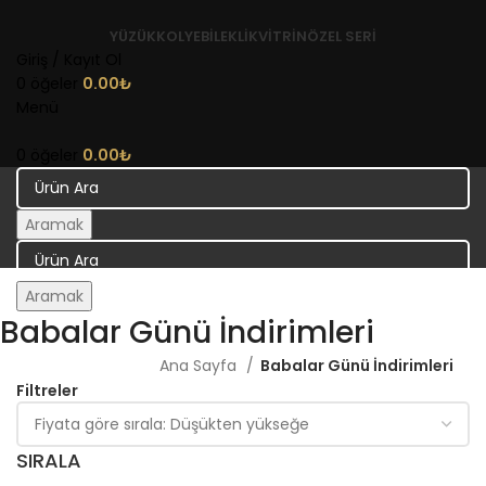
YÜZÜK
KOLYE
BILEKLIK
VITRIN
ÖZEL SERI
Giriş / Kayıt Ol
0
öğeler
0.00
₺
Menü
0
öğeler
0.00
₺
Aramak
Aramak
Babalar Günü İndirimleri
Ana Sayfa
Babalar Günü İndirimleri
Filtreler
SIRALA