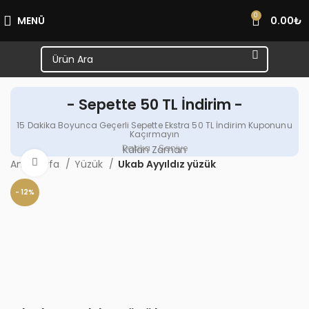
0
MENÜ
0.00
₺
- Sepette 50 TL İndirim -
15 Dakika Boyunca Geçerli Sepette Ekstra 50 TL İndirim Kuponunu
Kaçırmayın
Dakika
Saniye
Kalan Zaman
Büyütmek için tıklayın
Ana Sayfa
Yüzük
Ukab Ayyıldız yüzük
- 12%