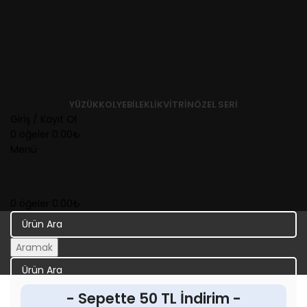
YÜZÜK
KOLYE
BILEKLIK
VITRIN
ÖZEL SERI
Giriş / Kayıt Ol
0
öğeler
0.00
₺
Menü
0
öğeler
0.00
₺
Aramak
Aramak
- Sepette 50 TL İndirim -