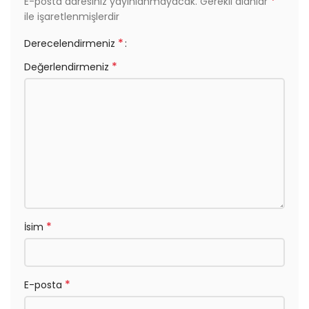
*
E-posta adresiniz yayınlanmayacak.
Gerekli alanlar
ile işaretlenmişlerdir
*
Derecelendirmeniz
*
Değerlendirmeniz
*
İsim
*
E-posta