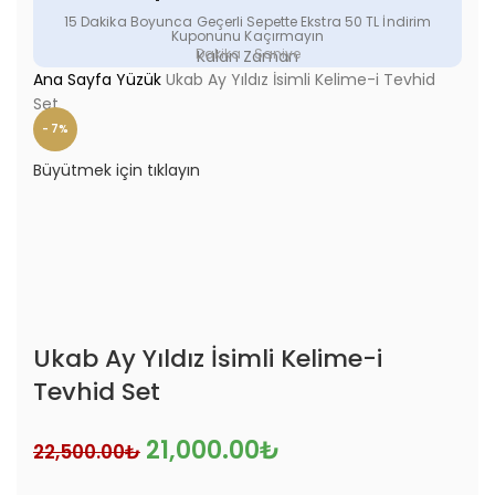
15 Dakika Boyunca Geçerli Sepette Ekstra 50 TL İndirim
Kuponunu Kaçırmayın
Dakika
Saniye
Kalan Zaman
Ana Sayfa
Yüzük
Ukab Ay Yıldız İsimli Kelime-i Tevhid
Set
- 7%
Büyütmek için tıklayın
Ukab Ay Yıldız İsimli Kelime-i
Tevhid Set
21,000.00
₺
22,500.00
₺