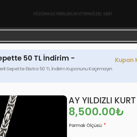
YÜZÜK
KOLYE
BILEKLIK
VITRIN
ÖZEL SERI
epette 50 TL İndirim -
Kupon 
rli Sepette Ekstra 50 TL İndirim Kuponunu Kaçırmayın
AY YILDIZLI KUR
₺
*
Parmak Ölçüsü: