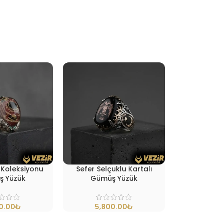
Koleksiyonu
Sefer Selçuklu Kartalı
Tuğra G
 Yüzük
Gümüş Yüzük
₺
₺