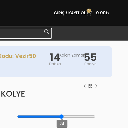
0
GIRIŞ / KAYIT OL
0.00
₺
14
54
Kodu: Vezir50
Kalan Zaman
Dakika
Saniye
T KOLYE
₺
24
₺