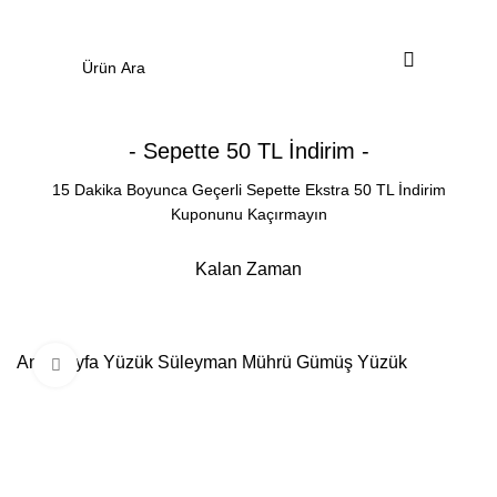
0
Menü
0.00
₺
- Sepette 50 TL İndirim -
15 Dakika Boyunca Geçerli Sepette Ekstra 50 TL İndirim
Kuponunu Kaçırmayın
Kalan Zaman
Dakika
Saniye
Ana Sayfa
Yüzük
Süleyman Mührü Gümüş Yüzük
Büyütmek için tıklayın