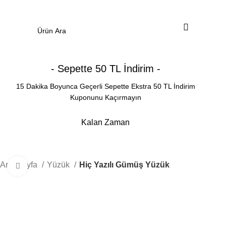
0
Menü
0.00
₺
- Sepette 50 TL İndirim -
15 Dakika Boyunca Geçerli Sepette Ekstra 50 TL İndirim
Kuponunu Kaçırmayın
Kalan Zaman
Dakika
Saniye
Ana Sayfa
Yüzük
Hiç Yazılı Gümüş Yüzük
Büyütmek için tıklayın