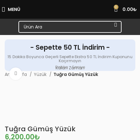
0
MENÜ
0.00
₺
- Sepette 50 TL İndirim -
15 Dakika Boyunca Geçerli Sepette Ekstra 50 TL İndirim Kuponunu
Kaçırmayın
Dakika
Saniye
Kalan Zaman
Büyütmek için tıklayın
Ana Sayfa
Yüzük
Tuğra Gümüş Yüzük
Tuğra Gümüş Yüzük
₺