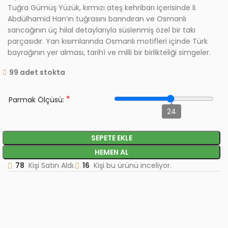
Tuğra Gümüş Yüzük, kırmızı ateş kehribarı içerisinde II.
Abdülhamid Han’ın tuğrasını barındıran ve Osmanlı
sancağının üç hilal detaylarıyla süslenmiş özel bir takı
parçasıdır. Yan kısımlarında Osmanlı motifleri içinde Türk
bayrağının yer alması, tarihî ve milli bir birlikteliği simgeler.
99 adet stokta
*
Parmak Ölçüsü:
24
SEPETE EKLE
HEMEN AL
78
Kişi Satın Aldı.
16
Kişi bu ürünü inceliyor.