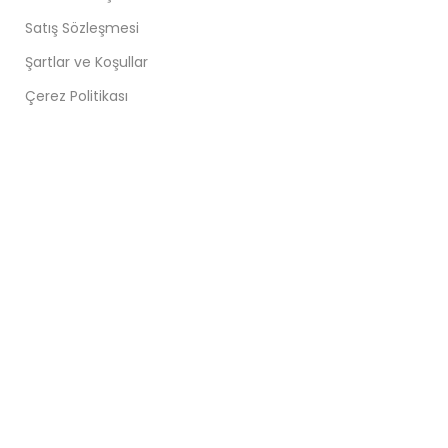
Satış Sözleşmesi
Şartlar ve Koşullar
Çerez Politikası
Copyright © 2025 Vezir Kuyumculuk Tüm Hakları Saklıdır