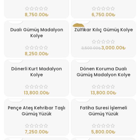
₺
₺
Dualı Gümüş Madalyon
Zülfikar Kılıç Gümüş Kolye
- 14%
Kolye
3,000.00
₺
3,500.00
₺
₺
Dönerli Kurt Madalyon
Dönen Koruma Dualı
Kolye
Gümüş Madalyon Kolye
₺
₺
Pençe Ateş Kehribar Taşlı
Fatiha Suresi İşlemeli
Gümüş Yüzük
Gümüş Yüzük
₺
₺