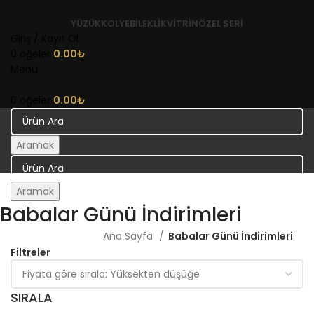
YÜZÜK
KOLYE
BILEKLIK
VITRIN
ÖZEL SERI
Giriş / Kayıt Ol
0
öğeler
0.00
₺
Menü
0
öğeler
0.00
₺
Aramak
Aramak
Babalar Günü İndirimleri
Ana Sayfa
Babalar Günü İndirimleri
Filtreler
SIRALA