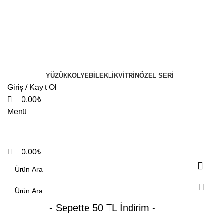
0
0
YÜZÜK
KOLYE
BILEKLIK
VITRIN
ÖZEL SERI
Giriş / Kayıt Ol
0.00
₺
Menü
0.00
₺
- Sepette 50 TL İndirim -