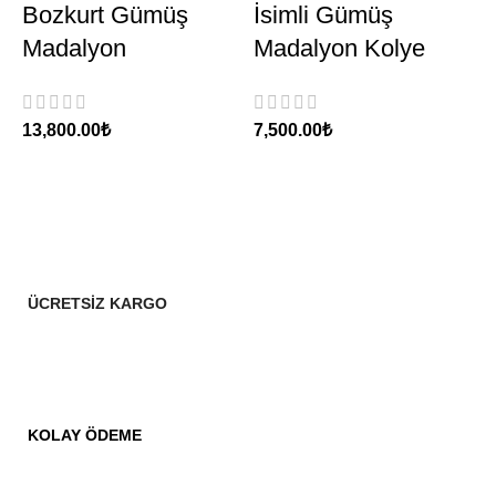
Bozkurt Gümüş
İsimli Gümüş
İ
Madalyon
Madalyon Kolye
13,800.00
₺
7,500.00
₺
8
ÜCRETSİZ KARGO
KOLAY ÖDEME