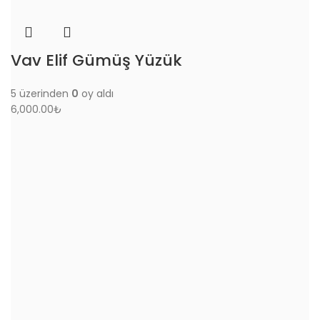
Vav Elif Gümüş Yüzük
5 üzerinden
0
oy aldı
6,000.00
₺