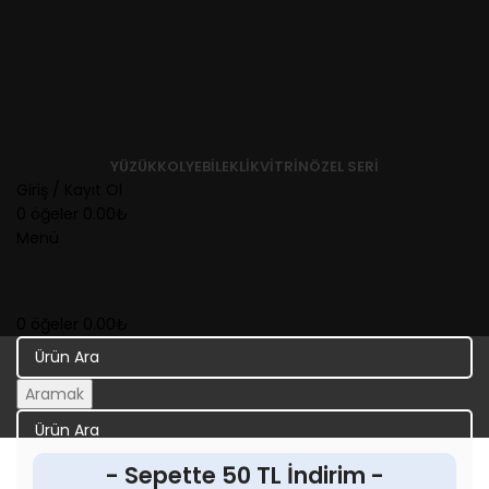
YÜZÜK
KOLYE
BILEKLIK
VITRIN
ÖZEL SERI
Giriş / Kayıt Ol
0
öğeler
0.00
₺
Menü
0
öğeler
0.00
₺
Aramak
Aramak
- Sepette 50 TL İndirim -