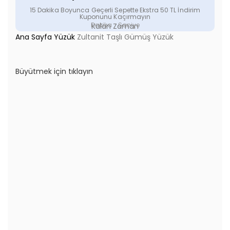
15 Dakika Boyunca Geçerli Sepette Ekstra 50 TL İndirim
Kuponunu Kaçırmayın
Dakika
Saniye
Kalan Zaman
Ana Sayfa
Yüzük
Zultanit Taşlı Gümüş Yüzük
Büyütmek için tıklayın