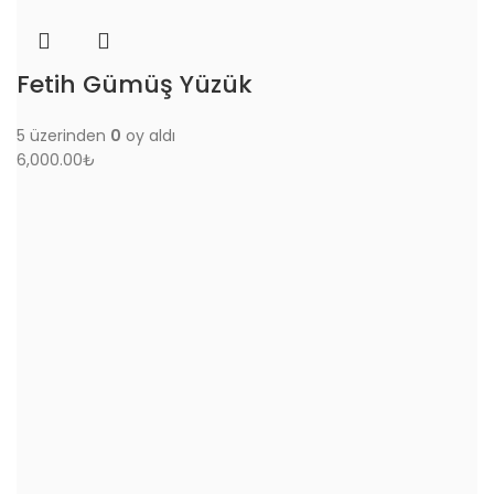
Fetih Gümüş Yüzük
5 üzerinden
0
oy aldı
6,000.00
₺