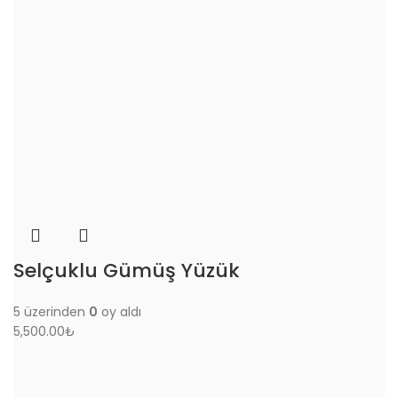
Selçuklu Gümüş Yüzük
5 üzerinden
0
oy aldı
5,500.00
₺