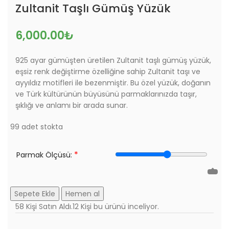
Zultanit Taşlı Gümüş Yüzük
6,000.00
₺
925 ayar gümüşten üretilen Zultanit taşlı gümüş yüzük,
eşsiz renk değiştirme özelliğine sahip Zultanit taşı ve
ayyıldız motifleri ile bezenmiştir. Bu özel yüzük, doğanın
ve Türk kültürünün büyüsünü parmaklarınızda taşır,
şıklığı ve anlamı bir arada sunar.
99 adet stokta
*
Parmak Ölçüsü:
Sepete Ekle
Hemen al
58
Kişi Satın Aldı.
12
Kişi bu ürünü inceliyor.