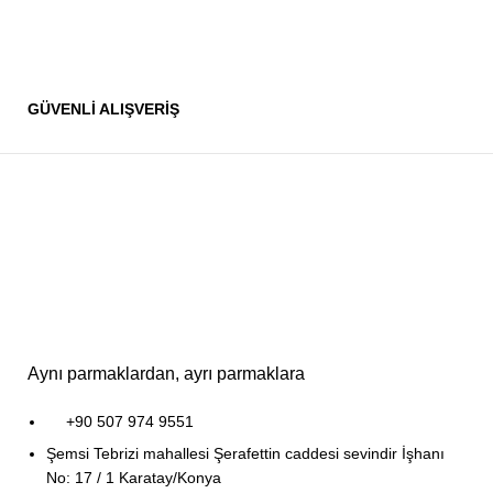
GÜVENLİ ALIŞVERİŞ
Aynı parmaklardan, ayrı parmaklara
+90 507 974 9551
Şemsi Tebrizi mahallesi Şerafettin caddesi sevindir İşhanı
No: 17 / 1 Karatay/Konya