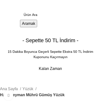
0
Menü
0.00
₺
Aramak
- Sepette 50 TL İndirim -
15 Dakika Boyunca Geçerli Sepette Ekstra 50 TL İndirim
Kuponunu Kaçırmayın
Kalan Zaman
Dakika
Saniye
Ana Sayfa
Yüzük
Hz. Süleyman Mührü Gümüş Yüzük
Büyütmek için tıklayın