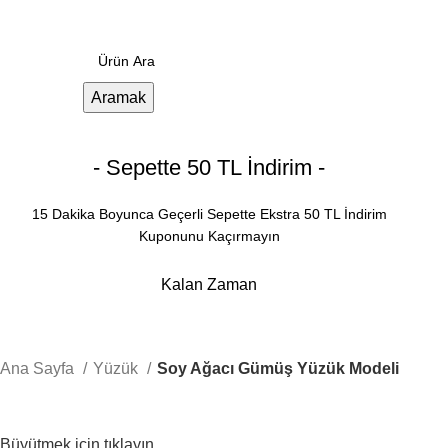
0
Menü
0.00
₺
Aramak
- Sepette 50 TL İndirim -
15 Dakika Boyunca Geçerli Sepette Ekstra 50 TL İndirim
Kuponunu Kaçırmayın
Kalan Zaman
Dakika
Saniye
Ana Sayfa
Yüzük
Soy Ağacı Gümüş Yüzük Modeli
Büyütmek için tıklayın