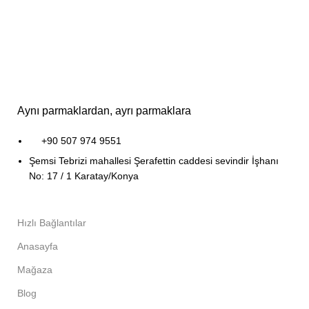
Aynı parmaklardan, ayrı parmaklara
+90 507 974 9551
Şemsi Tebrizi mahallesi Şerafettin caddesi sevindir İşhanı
No: 17 / 1 Karatay/Konya
Hızlı Bağlantılar
Anasayfa
Mağaza
Blog