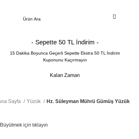
0
Menü
0.00
₺
- Sepette 50 TL İndirim -
15 Dakika Boyunca Geçerli Sepette Ekstra 50 TL İndirim
Kuponunu Kaçırmayın
Kalan Zaman
Dakika
Saniye
Ana Sayfa
Yüzük
Hz. Süleyman Mührü Gümüş Yüzük
Büyütmek için tıklayın