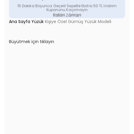
15 Dakika Boyunca Geçerli Sepette Ekstra 50 TL İndirim
Kuponunu Kaçırmayın
Dakika
Saniye
Kalan Zaman
Ana Sayfa
Yüzük
Kişiye Özel Gümüş Yüzük Modeli
Büyütmek için tıklayın