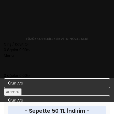
YÜZÜK
KOLYE
BILEKLIK
VITRIN
ÖZEL SERI
Giriş / Kayıt Ol
0
öğeler
0.00
₺
Menü
0
öğeler
0.00
₺
Aramak
Aramak
- Sepette 50 TL İndirim -