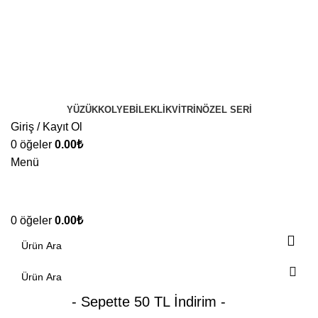
YÜZÜK
KOLYE
BILEKLIK
VITRIN
ÖZEL SERI
Giriş / Kayıt Ol
0
öğeler
0.00
₺
Menü
0
öğeler
0.00
₺
- Sepette 50 TL İndirim -