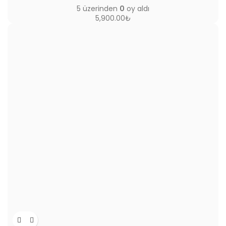
5 üzerinden
0
oy aldı
5,900.00
₺