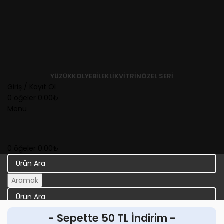
YÜZÜK
KOLYE
BILEKLIK
VITRIN
ÖZEL SERI
Giriş / Kayıt Ol
0
öğeler
0.00
₺
Menü
0
öğeler
0.00
₺
Aramak
Aramak
- Sepette 50 TL İndirim -