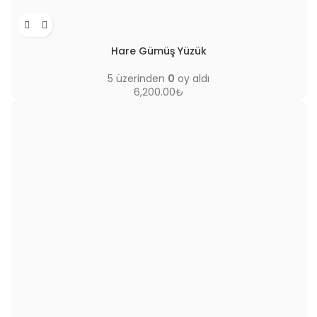
Hare Gümüş Yüzük
5 üzerinden
0
oy aldı
6,200.00
₺