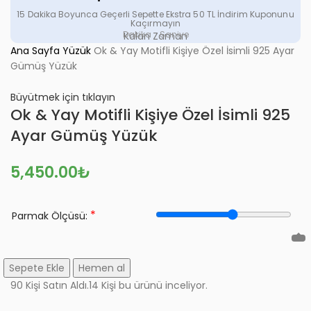
15 Dakika Boyunca Geçerli Sepette Ekstra 50 TL İndirim Kuponunu
Kaçırmayın
Dakika
Saniye
Kalan Zaman
Ana Sayfa
Yüzük
Ok & Yay Motifli Kişiye Özel İsimli 925 Ayar
Gümüş Yüzük
Büyütmek için tıklayın
Ok & Yay Motifli Kişiye Özel İsimli 925
Ayar Gümüş Yüzük
5,450.00
₺
*
Parmak Ölçüsü:
Sepete Ekle
Hemen al
90
Kişi Satın Aldı.
14
Kişi bu ürünü inceliyor.