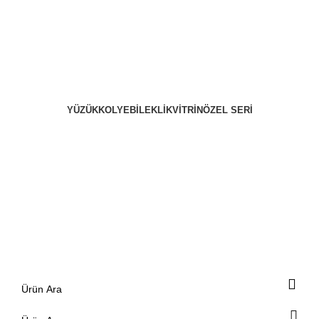
YÜZÜK
KOLYE
BILEKLIK
VITRIN
ÖZEL SERI
Giriş / Kayıt Ol
0
0.00
₺
Menü
0
0.00
₺