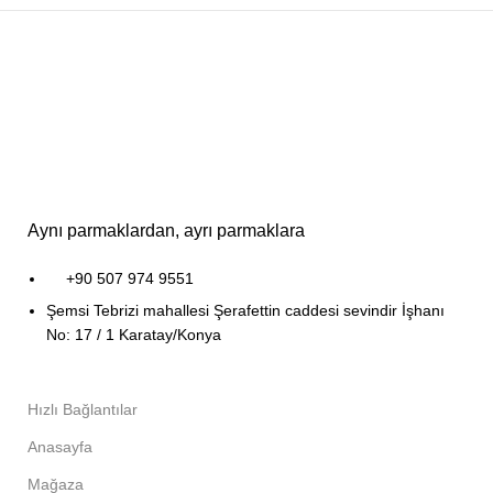
Aynı parmaklardan, ayrı parmaklara
+90 507 974 9551
Şemsi Tebrizi mahallesi Şerafettin caddesi sevindir İşhanı
No: 17 / 1 Karatay/Konya
Hızlı Bağlantılar
Anasayfa
Mağaza