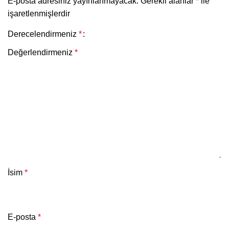
E-posta adresiniz yayınlanmayacak.
Gerekli alanlar
*
ile
işaretlenmişlerdir
Derecelendirmeniz
*
Değerlendirmeniz
*
İsim
*
E-posta
*