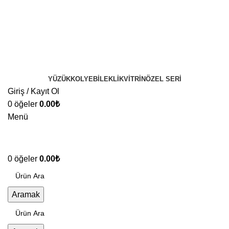
YÜZÜK
KOLYE
BILEKLIK
VITRIN
ÖZEL SERI
Giriş / Kayıt Ol
0
öğeler
0.00
₺
Menü
0
öğeler
0.00
₺
Aramak