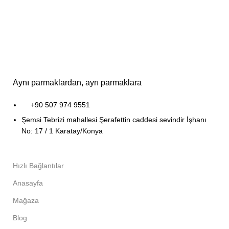
Aynı parmaklardan, ayrı parmaklara
+90 507 974 9551
Şemsi Tebrizi mahallesi Şerafettin caddesi sevindir İşhanı
No: 17 / 1 Karatay/Konya
Hızlı Bağlantılar
Anasayfa
Mağaza
Blog