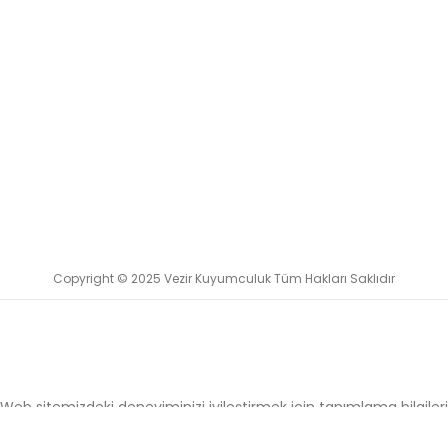
Copyright © 2025 Vezir Kuyumculuk Tüm Hakları Saklıdır
Web sitemizdeki deneyiminizi iyileştirmek için tanımlama bilgileri
kullanıyoruz. Bu web sitesine göz atarak, çerez kullanımımızı