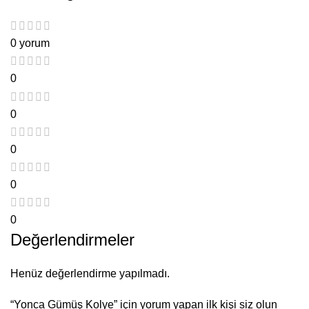
0 yorum
0
0
0
0
0
Değerlendirmeler
Henüz değerlendirme yapılmadı.
“Yonca Gümüş Kolye” için yorum yapan ilk kişi siz olun