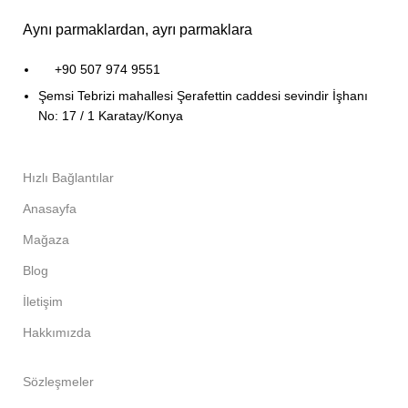
Aynı parmaklardan, ayrı parmaklara
+90 507 974 9551
Şemsi Tebrizi mahallesi Şerafettin caddesi sevindir İşhanı
No: 17 / 1 Karatay/Konya
Hızlı Bağlantılar
Anasayfa
Mağaza
Blog
İletişim
Hakkımızda
Sözleşmeler