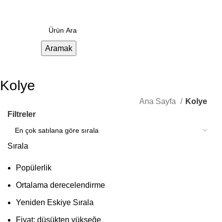
Menü
0.00
₺
Aramak
Kolye
Ana Sayfa
Kolye
Filtreler
Sırala
Popülerlik
Ortalama derecelendirme
Yeniden Eskiye Sırala
Fiyat: düşükten yükseğe