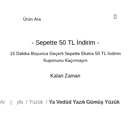
0
Menü
0.00
₺
- Sepette 50 TL İndirim -
15 Dakika Boyunca Geçerli Sepette Ekstra 50 TL İndirim
Kuponunu Kaçırmayın
Kalan Zaman
Dakika
Saniye
Ana Sayfa
Yüzük
Ya Vedüd Yazılı Gümüş Yüzük
Büyütmek için tıklayın