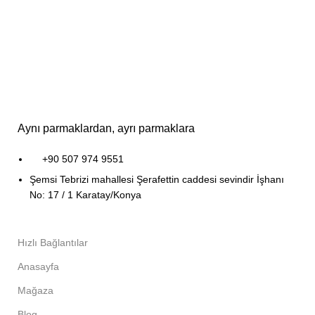
Aynı parmaklardan, ayrı parmaklara
+90 507 974 9551
Şemsi Tebrizi mahallesi Şerafettin caddesi sevindir İşhanı
No: 17 / 1 Karatay/Konya
Hızlı Bağlantılar
Anasayfa
Mağaza
Blog