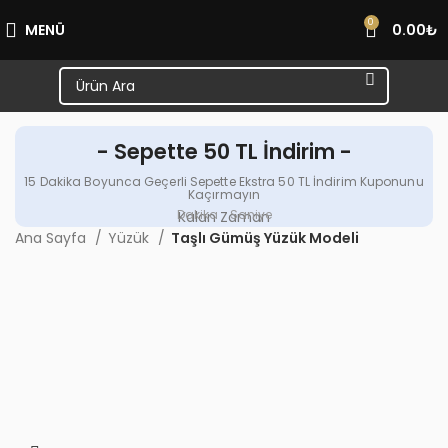
0
MENÜ
0.00
₺
- Sepette 50 TL İndirim -
15 Dakika Boyunca Geçerli Sepette Ekstra 50 TL İndirim Kuponunu
Kaçırmayın
Dakika
Saniye
Kalan Zaman
Ana Sayfa
Yüzük
Taşlı Gümüş Yüzük Modeli