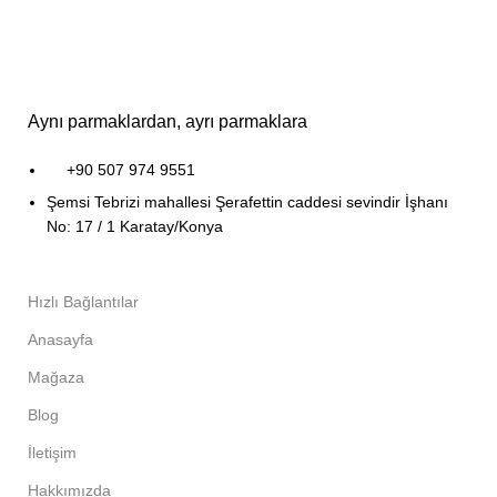
Aynı parmaklardan, ayrı parmaklara
+90 507 974 9551
Şemsi Tebrizi mahallesi Şerafettin caddesi sevindir İşhanı
No: 17 / 1 Karatay/Konya
Hızlı Bağlantılar
Anasayfa
Mağaza
Blog
İletişim
Hakkımızda