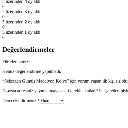
5 üzerinden
4
oy aldı
0
5 üzerinden
3
oy aldı
0
5 üzerinden
2
oy aldı
0
5 üzerinden
1
oy aldı
0
Değerlendirmeler
Filtreleri temizle
Henüz değerlendirme yapılmadı.
“Sekizgen Gümüş Madalyon Kolye” için yorum yapan ilk kişi siz olu
E-posta adresiniz yayınlanmayacak.
Gerekli alanlar
*
ile işaretlenmişl
Derecelendirmeniz
*