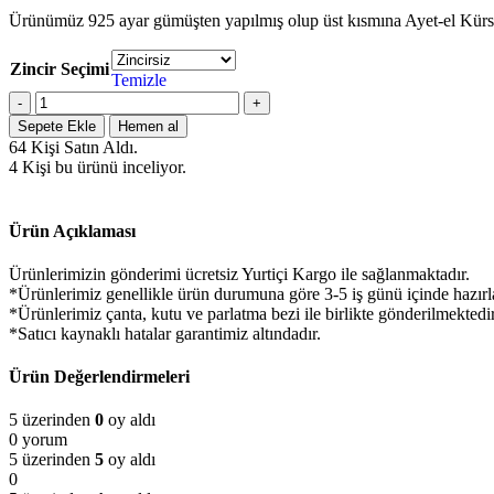
Ürünümüz 925 ayar gümüşten yapılmış olup üst kısmına Ayet-el Kürsi iç 
Zincir Seçimi
Temizle
Sepete Ekle
Hemen al
64
Kişi Satın Aldı.
4
Kişi bu ürünü inceliyor.
Ürün Açıklaması
Ürünlerimizin gönderimi ücretsiz Yurtiçi Kargo ile sağlanmaktadır.
*Ürünlerimiz genellikle ürün durumuna göre 3-5 iş günü içinde hazırla
*Ürünlerimiz çanta, kutu ve parlatma bezi ile birlikte gönderilmektedir
*Satıcı kaynaklı hatalar garantimiz altındadır.
Ürün Değerlendirmeleri
5 üzerinden
0
oy aldı
0 yorum
5 üzerinden
5
oy aldı
0