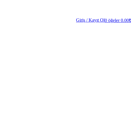
Giriş / Kayıt Ol
0
öğeler
0.00
Saniye