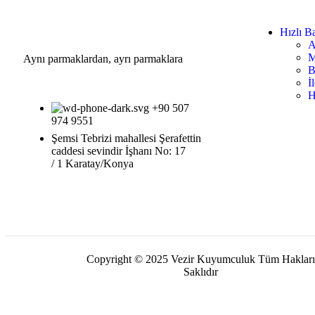
Hızlı Ba
A
M
Aynı parmaklardan, ayrı parmaklara
B
İ
H
+90 507
974 9551
Şemsi Tebrizi mahallesi Şerafettin
caddesi sevindir İşhanı No: 17
/ 1 Karatay/Konya
Copyright © 2025 Vezir Kuyumculuk Tüm Hakları
Saklıdır