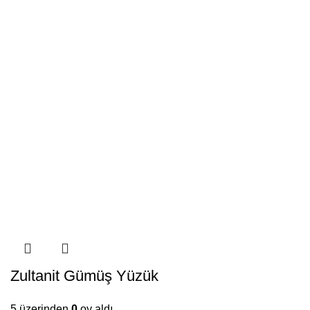
Zultanit Gümüş Yüzük
5 üzerinden
0
oy aldı