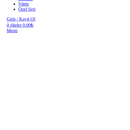
Vitrin
Özel Seri
Giriş / Kayıt Ol
0
öğeler
0.00
₺
Menü