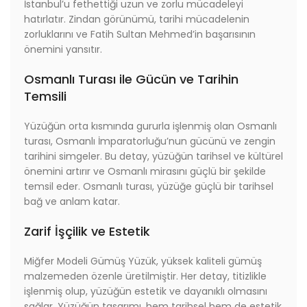
İstanbul’u fethettiği uzun ve zorlu mücadeleyi
hatırlatır. Zindan görünümü, tarihi mücadelenin
zorluklarını ve Fatih Sultan Mehmed’in başarısının
önemini yansıtır.
Osmanlı Turası ile Gücün ve Tarihin
Temsili
Yüzüğün orta kısmında gururla işlenmiş olan Osmanlı
turası, Osmanlı İmparatorluğu’nun gücünü ve zengin
tarihini simgeler. Bu detay, yüzüğün tarihsel ve kültürel
önemini artırır ve Osmanlı mirasını güçlü bir şekilde
temsil eder. Osmanlı turası, yüzüğe güçlü bir tarihsel
bağ ve anlam katar.
Zarif İşçilik ve Estetik
Miğfer Modeli Gümüş Yüzük, yüksek kaliteli gümüş
malzemeden özenle üretilmiştir. Her detay, titizlikle
işlenmiş olup, yüzüğün estetik ve dayanıklı olmasını
sağlar. Yüzüğün tasarımı, hem tarihsel hem de estetik