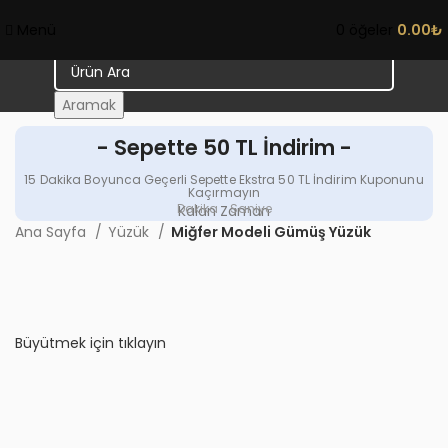
Menü
0
öğeler
0.00
₺
Aramak
- Sepette 50 TL İndirim -
15 Dakika Boyunca Geçerli Sepette Ekstra 50 TL İndirim Kuponunu
Kaçırmayın
Dakika
Saniye
Kalan Zaman
Ana Sayfa
Yüzük
Miğfer Modeli Gümüş Yüzük
Büyütmek için tıklayın