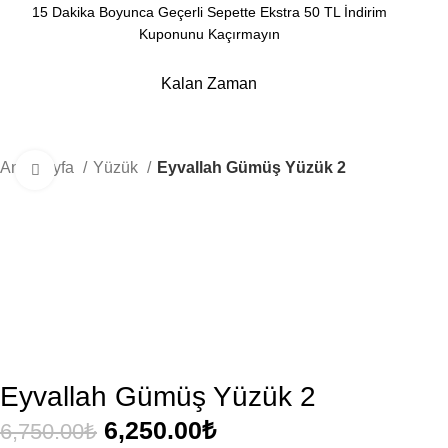
15 Dakika Boyunca Geçerli Sepette Ekstra 50 TL İndirim
Kuponunu Kaçırmayın
Kalan Zaman
Dakika
Saniye
Ana Sayfa
Yüzük
Eyvallah Gümüş Yüzük 2
Büyütmek için tıklayın
- 7%
Eyvallah Gümüş Yüzük 2
6,250.00
₺
6,750.00
₺