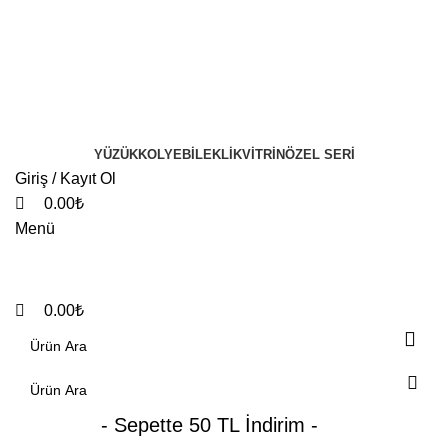
0
0
YÜZÜK
KOLYE
BILEKLIK
VITRIN
ÖZEL SERI
Giriş / Kayıt Ol
0.00
₺
Menü
0.00
₺
- Sepette 50 TL İndirim -