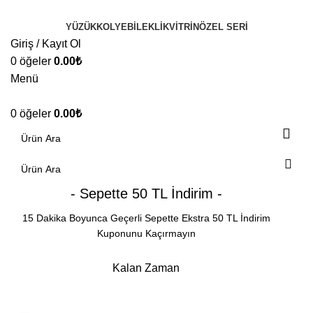
YÜZÜK
KOLYE
BILEKLIK
VITRIN
ÖZEL SERI
Giriş / Kayıt Ol
0
öğeler
0.00
₺
Menü
0
öğeler
0.00
₺
- Sepette 50 TL İndirim -
15 Dakika Boyunca Geçerli Sepette Ekstra 50 TL İndirim
Kuponunu Kaçırmayın
Kalan Zaman
Dakika
Saniye