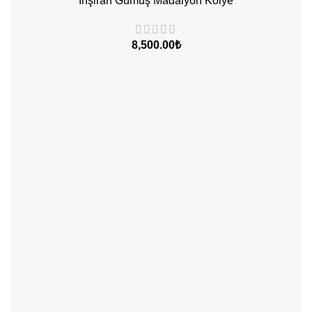
İnşirah Gümüş Madalyon Kolye
8,500.00
₺