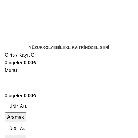
YÜZÜK
KOLYE
BILEKLIK
VITRIN
ÖZEL SERI
Giriş / Kayıt Ol
0
öğeler
0.00
₺
Menü
0
öğeler
0.00
₺
Aramak